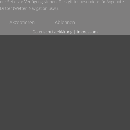
der Seite zur Verfügung stehen. Dies gilt insbesondere für Angebote
Dritter (Wetter, Navigation usw.).
Akzeptieren
Ablehnen
Datenschutzerklärung
|
Impressum