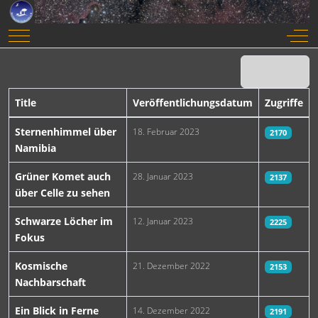
Mobile Menu Toggle
Off-
Anzeige #
Title
Veröffentlichungsdatum
Zugriffe
Beiträge
Sternenhimmel über
18. Februar 2023
2170
Namibia
Grüner Komet auch
28. Januar 2023
2137
über Celle zu sehen
Schwarze Löcher im
12. Januar 2023
2225
Fokus
Kosmische
21. Dezember 2022
2153
Nachbarschaft
Ein Blick in Ferne
14. Dezember 2022
2191