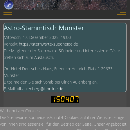
Mobile Menu Toggle
Off-
Astro-Stammtisch Munster
Mittwoch, 17. Dezember 2025, 19:00
Kontakt
https://sternwarte-suedheide.de
Die Mitglieder der Sternwarte Südheide und interessierte Gäste
treffen sich zum Austausch.
Ort
Hotel Deutsches Haus, Friedrich-Heinrich-Platz 1 29633
Munster
Bitte melden Sie sich vorab bei Ulrich Aulenberg an.
E-Mail:
uli-aulenberg@t-online.de
Heute:
19
Wir benutzen Cookies
Diese Woche:
1.027
Die Sternwarte Südheide e.V. nutzt Cookies auf ihrer Website. Einige
Dieser Monat:
1.195
von ihnen sind essenziell für den Betrieb der Seite. Unser Angebot ist