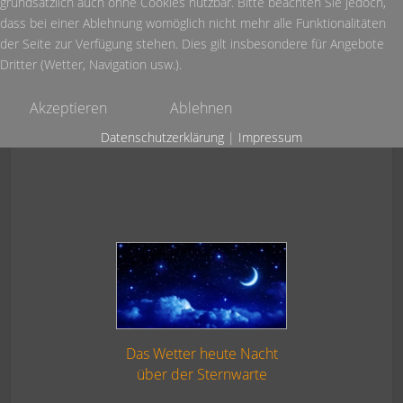
grundsätzlich auch ohne Cookies nutzbar. Bitte beachten Sie jedoch,
dass bei einer Ablehnung womöglich nicht mehr alle Funktionalitäten
der Seite zur Verfügung stehen. Dies gilt insbesondere für Angebote
Dritter (Wetter, Navigation usw.).
Akzeptieren
Ablehnen
Datenschutzerklärung
|
Impressum
Das Wetter heute Nacht
über der Sternwarte