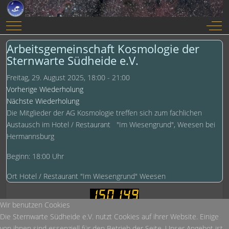
Mobile Menu Toggle
Off-
Arbeitsgemeinschaft Kosmologie der
Sternwarte Südheide e.V.
Freitag, 29. August 2025, 18:00 - 21:00
Vorherige Wiederholung
Nächste Wiederholung
Die Mitglieder der AG Kosmologie treffen sich zum fachlichen
Austausch im Hotel / Restaurant "Im Wiesengrund", Weesen bei
Hermannsburg
Beginn: 18:00 Uhr
Ort
Hotel / Restaurant "Im Wiesengrund" Weesen
Wir benutzen Cookies
Heute:
314
Die Sternwarte Südheide e.V. nutzt Cookies auf ihrer Website. Einige
Diese Woche:
769
von ihnen sind essenziell für den Betrieb der Seite. Unser Angebot ist