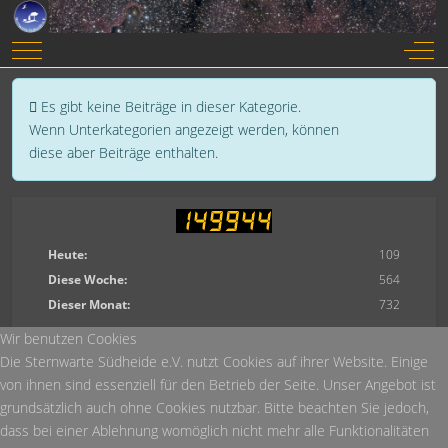
Mobile Menu Toggle
Off-
Anzeige #
Information
Es gibt keine Beiträge in dieser Kategorie.
Wenn Unterkategorien angezeigt werden, können
diese aber Beiträge enthalten.
Heute:
109
Diese Woche:
564
Dieser Monat:
732
Wir benutzen Cookies
Die Sternwarte Südheide e.V. nutzt Cookies auf ihrer Website. Einige
von ihnen sind essenziell für den Betrieb der Seite. Unser Angebot ist
grundsätzlich auch ohne Cookies nutzbar. Bitte beachten Sie jedoch,
dass bei einer Ablehnung womöglich nicht mehr alle Funktionalitäten