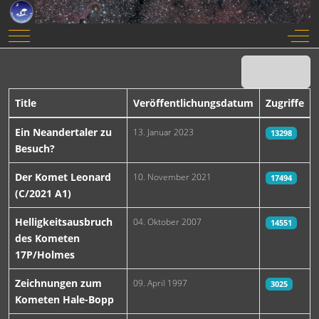
Mobile Menu Toggle
Off-
Anzeige #
Title
Veröffentlichungsdatum
Zugriffe
Beiträge
Ein Neandertaler zu
13. Januar 2023
13298
Besuch?
Der Komet Leonard
10. November 2021
17494
(C/2021 A1)
Helligkeitsausbruch
04. Oktober 2007
14551
des Kometen
17P/Holmes
Zeichnungen zum
09. April 1997
3025
Kometen Hale-Bopp