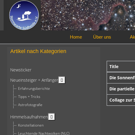
Home
Über uns
Ak
Artikel nach Kategorien
Title
Newsticker
Beiträge
Die Sonnenf
More about: Neueinsteiger + Anfän
Neueinsteiger + Anfänger
Erfahrungsberichte
Die partiell
Tipps + Tricks
Collage zur
Astrofotografie
More about: Himmelsaufnahmen
Himmelsaufnahmen
Konstellationen
Leuchtende Nachtwolken (NLC)