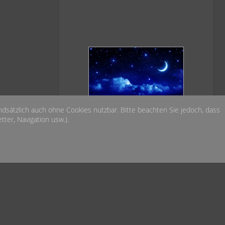
Das Wetter heute Nacht
undsätzlich auch ohne Cookies nutzbar. Bitte beachten Sie jedoch, dass
über der Sternwarte
ter, Navigation usw.).