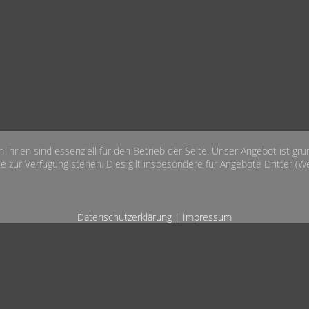
n ihnen sind essenziell für den Betrieb der Seite. Unser Angebot ist gr
e zur Verfügung stehen. Dies gilt insbesondere für Angebote Dritter (Wet
Datenschutzerklärung
|
Impressum