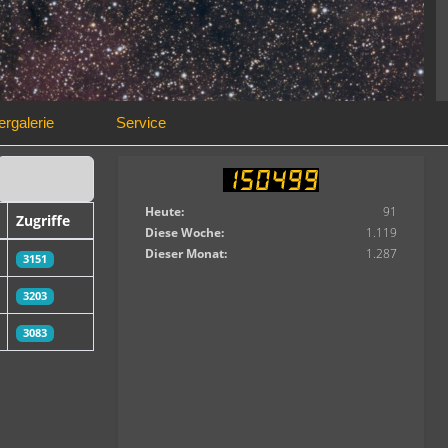
ergalerie
Service
Anzeige #
Heute:
91
Zugriffe
Diese Woche:
1.119
Dieser Monat:
1.287
3151
3203
3083