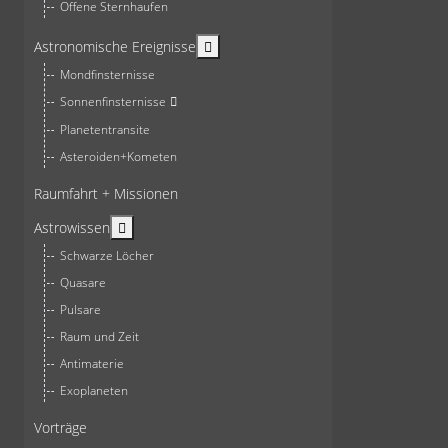
Offene Sternhaufen
More about: Astronomische Ereign
Astronomische Ereignisse
Mondfinsternisse
Sonnenfinsternisse
Planetentransite
Asteroiden+Kometen
Raumfahrt + Missionen
More about: Astrowissen
Astrowissen
Schwarze Löcher
Quasare
Pulsare
Raum und Zeit
Antimaterie
Exoplaneten
Vorträge