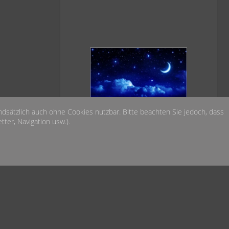
Das Wetter heute Nacht
undsätzlich auch ohne Cookies nutzbar. Bitte beachten Sie jedoch, dass
über der Sternwarte
ter, Navigation usw.).