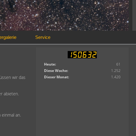
ergalerie
Service
Heute:
61
Diese Woche:
1.252
üssen wir das
Dieser Monat:
1.420
r abieten.
 einmal an.