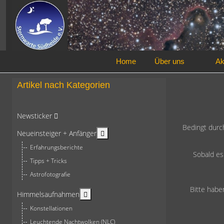
Home
Über uns
Ak
Artikel nach Kategorien
Newsticker
Bedingt durc
More about: Neueinsteiger + Anfän
Neueinsteiger + Anfänger
Erfahrungsberichte
Sobald es
Tipps + Tricks
Astrofotografie
Bitte habe
More about: Himmelsaufnahmen
Himmelsaufnahmen
Konstellationen
Leuchtende Nachtwolken (NLC)