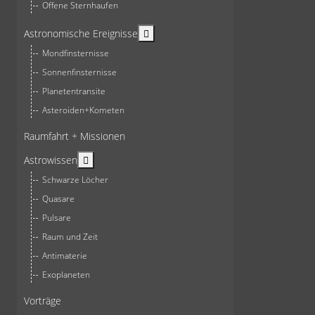
Offene Sternhaufen
More about: Astronomische Ereign
Astronomische Ereignisse
Mondfinsternisse
Sonnenfinsternisse
Planetentransite
Asteroiden+Kometen
Raumfahrt + Missionen
More about: Astrowissen
Astrowissen
Schwarze Löcher
Quasare
Pulsare
Raum und Zeit
Antimaterie
Exoplaneten
Vorträge