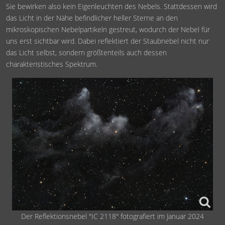
Sie bewirken also kein Eigenleuchten des Nebels. Stattdessen wird
das Licht in der Nähe befindlicher heller Sterne an den
mikroskopischen Nebelpartikeln gestreut, wodurch der Nebel für
uns erst sichtbar wird. Dabei reflektiert der Staubnebel nicht nur
das Licht selbst, sondern größtenteils auch dessen
charakteristisches Spektrum.
Der Reflektionsnebel "IC 2118" fotografiert im Januar 2024