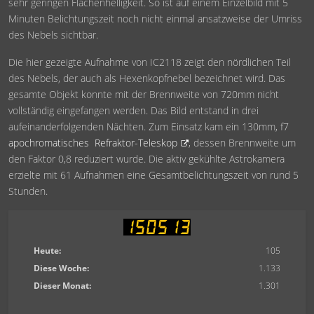
sehr geringen Flächenhelligkeit. So ist auf einem Einzelbild mit 5
Minuten Belichtungszeit noch nicht einmal ansatzweise der Umriss
des Nebels sichtbar.
Die hier gezeigte Aufnahme von IC2118 zeigt den nördlichen Teil
des Nebels, der auch als Hexenkopfnebel bezeichnet wird. Das
gesamte Objekt konnte mit der Brennweite von 720mm nicht
vollständig eingefangen werden. Das Bild entstand in drei
aufeinanderfolgenden Nächten. Zum Einsatz kam ein 130mm, f7
apochromatisches Refraktor-Teleskop
, dessen Brennweite um
den Faktor 0,8 reduziert wurde. Die aktiv gekühlte Astrokamera
erzielte mit 61 Aufnahmen eine Gesamtbelichtungszeit von rund 5
Stunden.
Heute:
105
Diese Woche:
1.133
Dieser Monat:
1.301