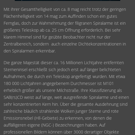
Mit ihrer Gesamthelligkeit von ca. 8 mag reicht trotz der geringen
Flächenhelligkeit von 14 mag zum Auffinden schon ein gutes
Fernglas, doch zur Wahrnehmung der filigranen Spiralarme ist ein
größeres Teleskop ab ca. 25 cm Öffnung erforderlich. Bei sehr
klarem Himmel sind für geübte Beobachter nicht nur der
Zentralbereich, sondern auch einzelne Dichtekonzentrationen in
den Spiralarmen erkennbar.
Die ganze Majestät dieser ca. 16 Millionen Lichtjahre entfernten
Sterneninsel erschließt sich jedoch erst auf länger belichteten
Aufnahmen, die durch ein Teleskop angefertigt wurden. Mit etwa
180 000 Lichtjahren angegebenem Durchmesser ist M101
erheblich größer als unsere Milchstraße. Ihre Klassifizierung als
SAB(rs)CD weist auf lange, weit ausgreifende Spiralarme und einen
sehr konzentrierten Kern hin. Über die gesamte Ausdehnung sind
zahlreiche bläulich strahlende Wolken junger Sterne und rote
Emissionsnebel (Hll-Gebiete) zu erkennen, von denen die
auffälligeren eigene (NGC-) Bezeichnungen haben. Auf
professionellen Bildern können über 3000 derartiger Objekte