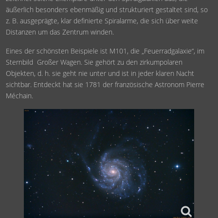
äußerlich besonders ebenmäßig und strukturiert gestaltet sind, so
z. B. ausgeprägte, klar definierte Spiralarme, die sich über weite
Distanzen um das Zentrum winden.
Eines der schönsten Beispiele ist M101, die „Feuerradgalaxie“, im
Sternbild Großer Wagen. Sie gehört zu den zirkumpolaren
Objekten, d. h. sie geht nie unter und ist in jeder klaren Nacht
sichtbar. Entdeckt hat sie 1781 der französische Astronom Pierre
Méchain.