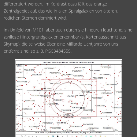
differenziert werden. Im Kontrast dazu fällt das orange
Zentralgebiet auf, das wie in allen Spiralgalaxien von älteren,
rötlichen Sternen dominiert wird.
Im Umfeld von M101, aber auch durch sie hindurch leuchtend, sind
zahllose Hintergrundgalaxien erkennbar (s. Kartenausschnitt aus
Skymap), die teilweise über eine Milliarde Lichtjahre von uns
entfernt sind, so z. B. PGC3484555.