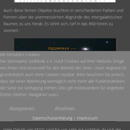
Auch diese fernen Objekte leuchten in verschiedenen Farben und
Formen über die unermesslichen Abgründe des intergalaktischen
Raumes zu uns herab. Es lohnt sich, tief in das Bild hinein zu
zoomen:
Wir benutzen Cookies
Die Sternwarte Südheide e.V. nutzt Cookies auf ihrer Website. Einige
von ihnen sind essenziell für den Betrieb der Seite. Unser Angebot ist
grundsätzlich auch ohne Cookies nutzbar. Bitte beachten Sie jedoch,
dass bei einer Ablehnung womöglich nicht mehr alle Funktionalitäten
der Seite zur Verfügung stehen. Dies gilt insbesondere für Angebote
Dritter (Wetter, Navigation usw.).
Akzeptieren
Ablehnen
Datenschutzerklärung
|
Impressum
Viele Details von M101 sind für uns sehr gut sichtbar, da sich die