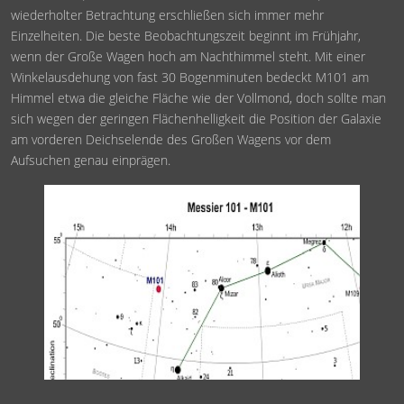
wiederholter Betrachtung erschließen sich immer mehr
Einzelheiten. Die beste Beobachtungszeit beginnt im Frühjahr,
wenn der Große Wagen hoch am Nachthimmel steht. Mit einer
Winkelausdehung von fast 30 Bogenminuten bedeckt M101 am
Himmel etwa die gleiche Fläche wie der Vollmond, doch sollte man
sich wegen der geringen Flächenhelligkeit die Position der Galaxie
am vorderen Deichselende des Großen Wagens vor dem
Aufsuchen genau einprägen.