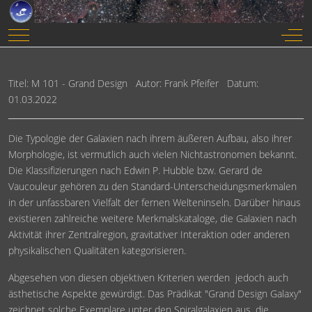
Mobile Menu Toggle
Off-
Titel: M 101 - Grand Design Autor: Frank Pfeifer Datum:
01.03.2022
Die Typologie der Galaxien nach ihrem äußeren Aufbau, also ihrer
Morphologie, ist vermutlich auch vielen Nichtastronomen bekannt.
Die Klassifizierungen nach Edwin P. Hubble bzw. Gerard de
Vaucouleur gehören zu den Standard-Unterscheidungsmerkmalen
in der unfassbaren Vielfalt der fernen Welteninseln. Darüber hinaus
existieren zahlreiche weitere Merkmalskataloge, die Galaxien nach
Aktivität ihrer Zentralregion, gravitativer Interaktion oder anderen
physikalischen Qualitäten kategorisieren.
Abgesehen von diesen objektiven Kriterien werden jedoch auch
ästhetische Aspekte gewürdigt. Das Prädikat "Grand Design Galaxy"
zeichnet solche Exemplare unter den Spiralgalaxien aus, die