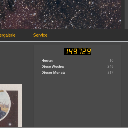
ergalerie
Service
Heute:
16
Diese Woche:
349
Dieser Monat:
517